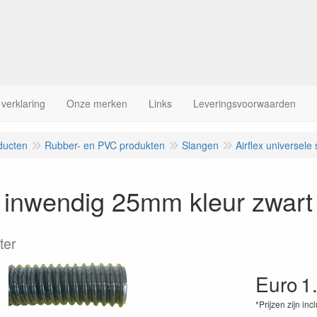
 verklaring
Onze merken
Links
Leveringsvoorwaarden
ducten
Rubber- en PVC produkten
Slangen
Airflex universele
x inwendig 25mm kleur zwart
ter
Euro
1
*Prijzen zijn inc