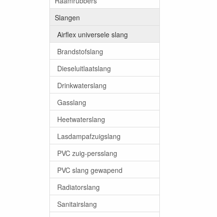
Raamrubbers
Slangen
Airflex universele slang
Brandstofslang
Dieseluitlaatslang
Drinkwaterslang
Gasslang
Heetwaterslang
Lasdampafzuigslang
PVC zuig-persslang
PVC slang gewapend
Radiatorslang
Sanitairslang