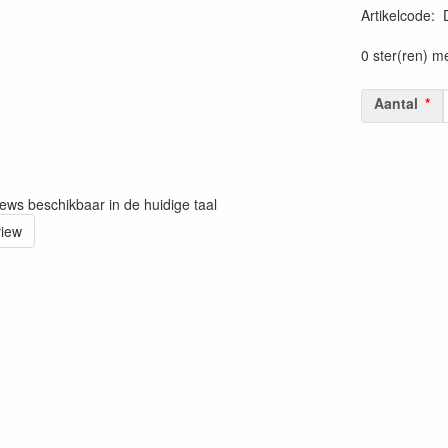
Artikelcode
:
20000000732
0 ster(ren) m
Aantal
iews beschikbaar in de huidige taal
view