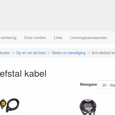
 verklaring
Onze merken
Links
Leveringsvoorwaarden
ducten
Op en om de boot
Sloten en beveiliging
Anti-diefstal k
iefstal kabel
Weergave