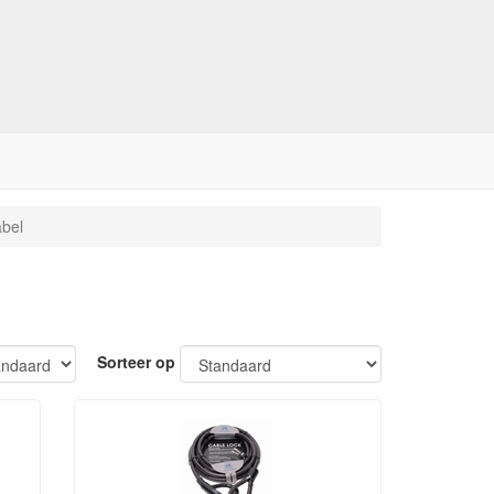
abel
Sorteer op