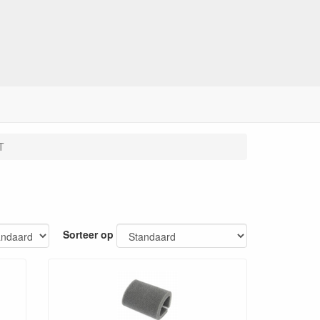
T
Sorteer op