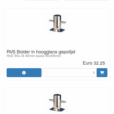
RVS Bolder in hoogglans gepolijst
HxD 90x Ø 40mm basis 80x65mm
Euro 32.25