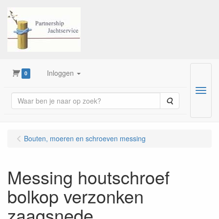
Inloggen
0
Menu
Zoeken
Bouten, moeren en schroeven messing
Messing houtschroef
bolkop verzonken
zaagsnede