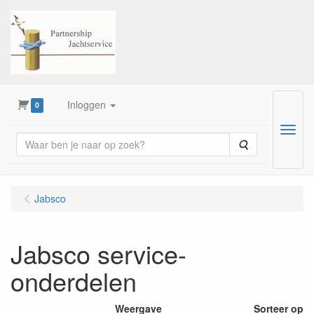
Inloggen
0
Menu
Zoeken
Jabsco
Jabsco service-
onderdelen
Weergave
Sorteer op