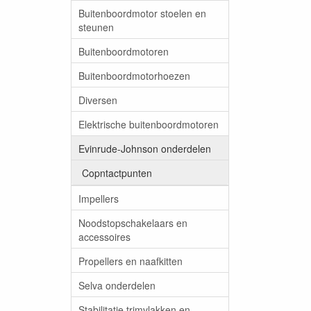
Buitenboordmotor stoelen en
steunen
Buitenboordmotoren
Buitenboordmotorhoezen
Diversen
Elektrische buitenboordmotoren
Evinrude-Johnson onderdelen
Copntactpunten
Impellers
Noodstopschakelaars en
accessoires
Propellers en naafkitten
Selva onderdelen
Stabilitatie trimvlakken en