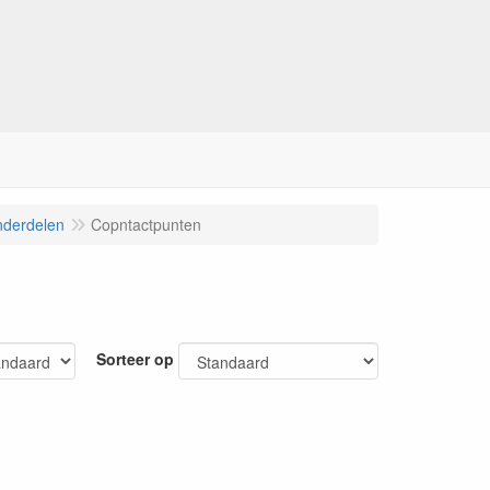
nderdelen
Copntactpunten
Sorteer op