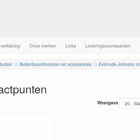
 verklaring
Onze merken
Links
Leveringsvoorwaarden
ducten
Buitenboordmotoren en accessoires
Evinrude-Johnson o
actpunten
Weergave