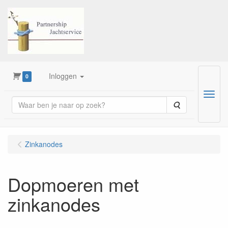
Inloggen
0
Menu
Zoeken
Zinkanodes
Dopmoeren met
zinkanodes