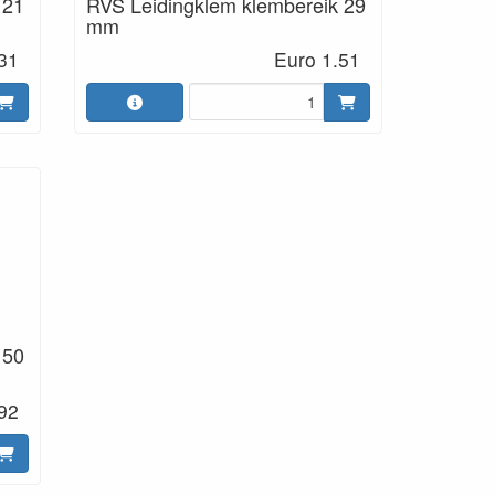
 21
RVS Leidingklem klembereik 29
mm
31
Euro 1.51
 50
92