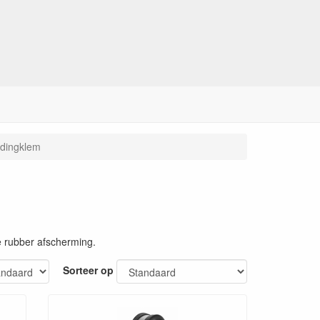
dingklem
e rubber afscherming.
Sorteer op