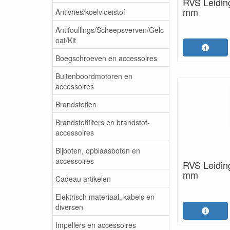
RVS Leidin
mm
Antivries/koelvloeistof
Antifoullings/Scheepsverven/Gelc
oat/Kit
Boegschroeven en accessoires
Buitenboordmotoren en
accessoires
Brandstoffen
Brandstoffilters en brandstof-
accessoires
Bijboten, opblaasboten en
accessoires
RVS Leidin
mm
Cadeau artikelen
Elektrisch materiaal, kabels en
diversen
Impellers en accessoires