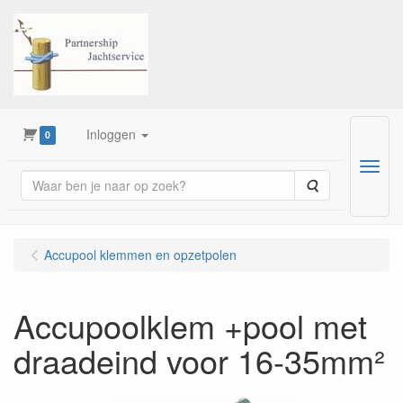
Inloggen
0
Menu
Zoeken
Accupool klemmen en opzetpolen
Accupoolklem +pool met
draadeind voor 16-35mm²