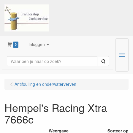
Inloggen
0
Menu
Zoeken
Antifoulling en onderwaterverven
Hempel's Racing Xtra
7666c
Weergave
Sorteer op