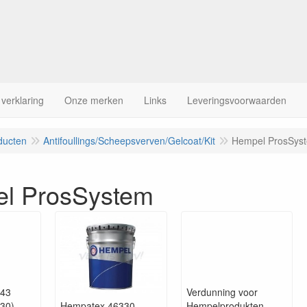
 verklaring
Onze merken
Links
Leveringsvoorwaarden
ducten
Antifoullings/Scheepsverven/Gelcoat/Kit
Hempel ProsSys
l ProsSystem
143
Verdunning voor
430)
Hempatex 46330
Hempelprodukten