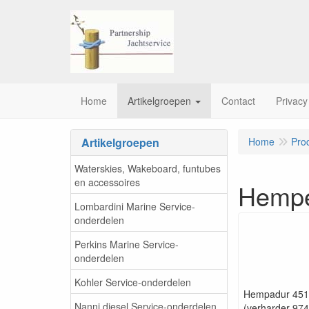
Home
Artikelgroepen
Contact
Privacy
Artikelgroepen
Home
Pro
Waterskies, Wakeboard, funtubes
en accessoires
Hempe
Lombardini Marine Service-
onderdelen
Perkins Marine Service-
onderdelen
Kohler Service-onderdelen
Hempadur 45
Nanni diesel Service-onderdelen
(verharder 97