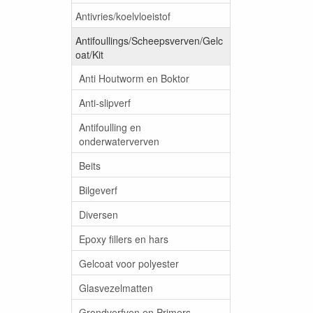
Antivries/koelvloeistof
Antifoullings/Scheepsverven/Gelc
oat/Kit
Anti Houtworm en Boktor
Anti-slipverf
Antifoulling en
onderwaterverven
Beits
Bilgeverf
Diversen
Epoxy fillers en hars
Gelcoat voor polyester
Glasvezelmatten
Grondverfven en Primers