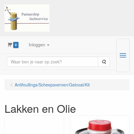
Inloggen
0
Menu
Zoeken
Antifoullings/Scheepsverven/Gelcoat/Kit
Lakken en Olie