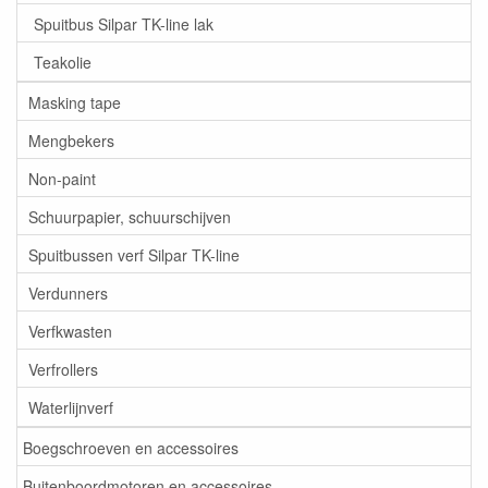
Spuitbus Silpar TK-line lak
Teakolie
Masking tape
Mengbekers
Non-paint
Schuurpapier, schuurschijven
Spuitbussen verf Silpar TK-line
Verdunners
Verfkwasten
Verfrollers
Waterlijnverf
Boegschroeven en accessoires
Buitenboordmotoren en accessoires