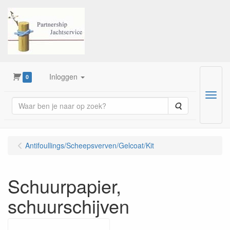
Inloggen
0
Menu
Zoeken
Antifoullings/Scheepsverven/Gelcoat/Kit
Schuurpapier,
schuurschijven