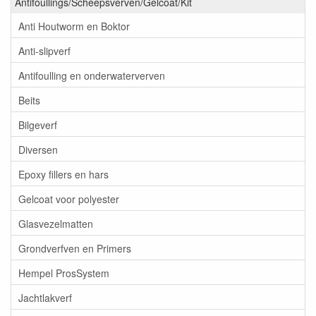
Antifoullings/Scheepsverven/Gelcoat/Kit
Anti Houtworm en Boktor
Anti-slipverf
Antifoulling en onderwaterverven
Beits
Bilgeverf
Diversen
Epoxy fillers en hars
Gelcoat voor polyester
Glasvezelmatten
Grondverfven en Primers
Hempel ProsSystem
Jachtlakverf