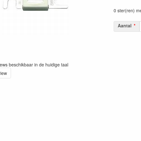
20000000570
0 ster(ren) m
Aantal
iews beschikbaar in de huidige taal
view