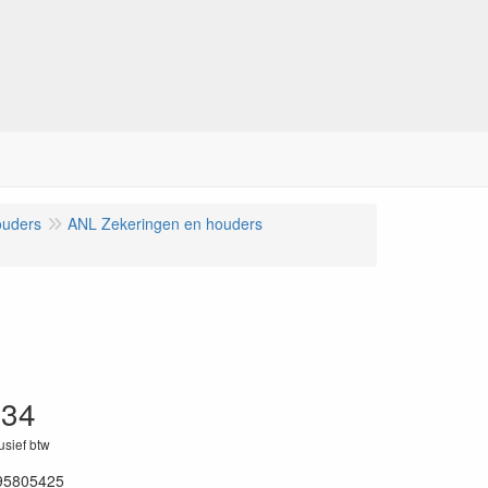
ouders
ANL Zekeringen en houders
.34
lusief btw
95805425