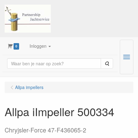
Inloggen
0
Menu
Zoeken
Allpa impellers
Allpa iImpeller 500334
Chryjsler-Force 47-F436065-2