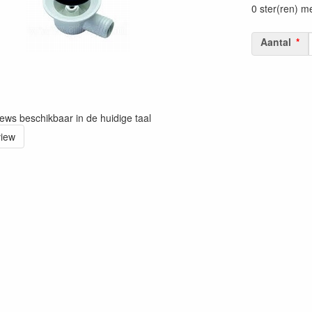
0 ster(ren) m
Aantal
iews beschikbaar in de huidige taal
view