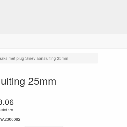
aaks met plug Smev aansluiting 25mm
luiting 25mm
3.06
lusief btw
WA2300082
73