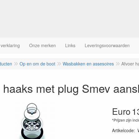
 verklaring
Onze merken
Links
Leveringsvoorwaarden
ducten
Op en om de boot
Wasbakken en assesoires
Afvoer h
r haaks met plug Smev aans
Euro
1
*Prijzen zijn inc
Artikelcode
:
40157041767