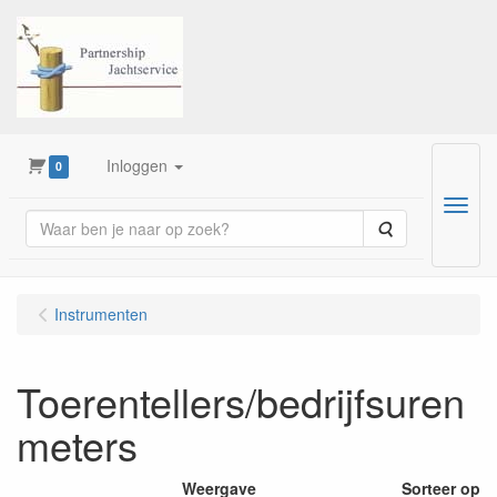
Inloggen
0
Menu
Zoeken
Instrumenten
Toerentellers/bedrijfsuren
meters
Weergave
Sorteer op