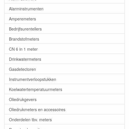
Alarminstrumenten
Amperemeters
Bedrijfsurentellers
Brandstofmeters
CN 6 in 1 meter
Drinkwatermeters
Gasdetectoren
Instrumentverloopstukken
Koelwatertemperatuurmeters
Oliedrukgevers
Oliedrukmeters en accessoires
Onderdelen tbv. meters