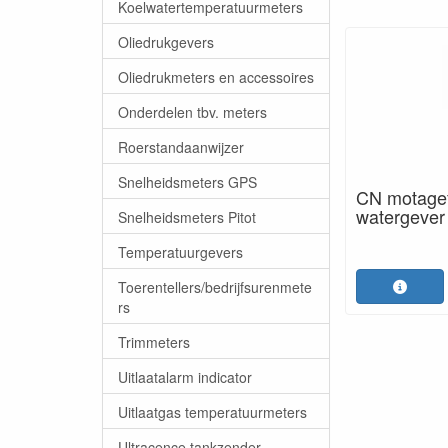
Koelwatertemperatuurmeters
Oliedrukgevers
Oliedrukmeters en accessoires
Onderdelen tbv. meters
Roerstandaanwijzer
Snelheidsmeters GPS
CN motagefl
watergever
Snelheidsmeters Pitot
Temperatuurgevers
Toerentellers/bedrijfsurenmete
rs
Trimmeters
Uitlaatalarm indicator
Uitlaatgas temperatuurmeters
Ultracence tankzender