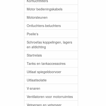
Korfluchtfilters
Motor bedieningskabels
Motorsteunen
Ontluchters-beluchters
Poelie's
Schroefas koppelingen, lagers
en afdichting
Startrelais
Tanks en tankaccessoires
Uitlaat spiegeldoorvoer
Uitlaatisolatie
V-snaren
Ventilatoren voor motorruimtes
Vetpersen en vetsmeer