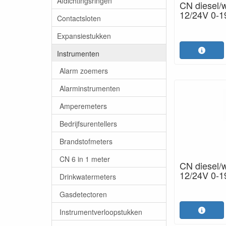
Afdichtingsringen
CN diesel/
12/24V 0-
Contactsloten
Expansiestukken
Instrumenten
Alarm zoemers
Alarminstrumenten
Amperemeters
Bedrijfsurentellers
Brandstofmeters
CN 6 in 1 meter
CN diesel/
12/24V 0-
Drinkwatermeters
Gasdetectoren
Instrumentverloopstukken