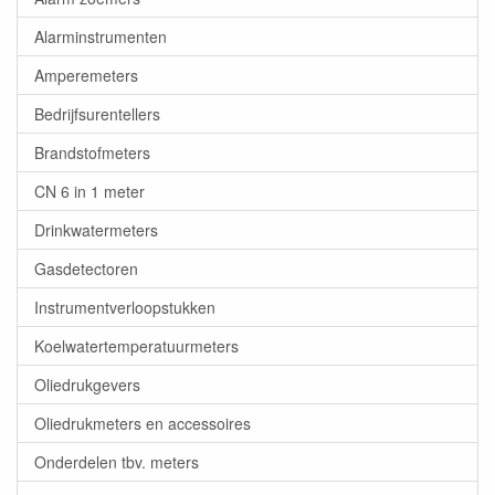
Alarminstrumenten
Amperemeters
Bedrijfsurentellers
Brandstofmeters
CN 6 in 1 meter
Drinkwatermeters
Gasdetectoren
Instrumentverloopstukken
Koelwatertemperatuurmeters
Oliedrukgevers
Oliedrukmeters en accessoires
Onderdelen tbv. meters