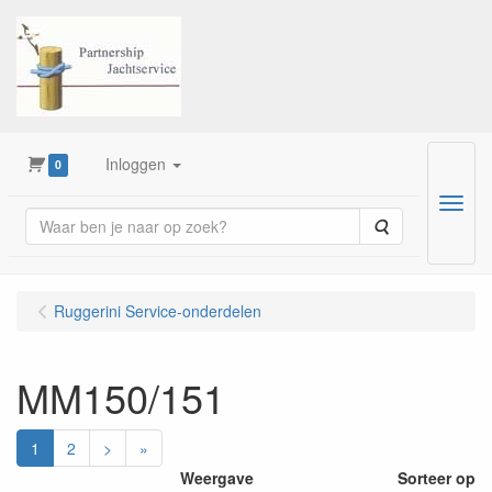
Inloggen
0
Menu
Zoeken
Ruggerini Service-onderdelen
MM150/151
1
2
>
»
Weergave
Sorteer op