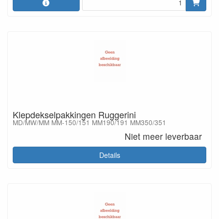
Klepdekselpakkingen Ruggerini
MD/MW/MM MM-150/151 MM190/191 MM350/351
Niet meer leverbaar
Details